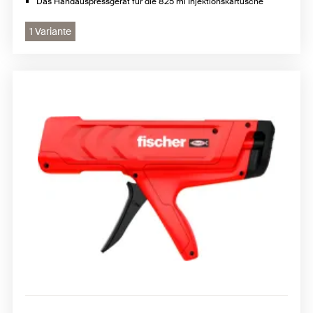
Das Handauspressgerät für die 825 ml Injektionskartusche
1 Variante