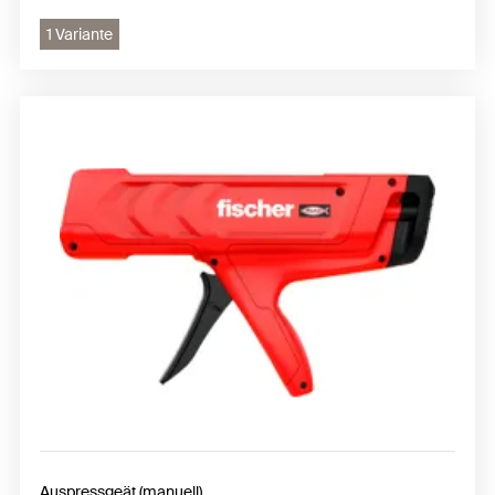
1 Variante
Auspressgeät (manuell)