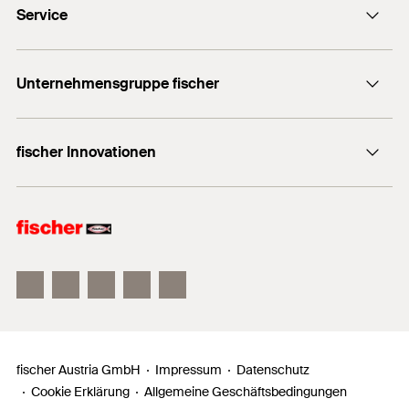
Service
Kontaktformular
Dübelfinder für Heimwerker
+43 (0) 2252 53730-0
Unternehmensgruppe fischer
Export
Händlersuche
fischer Consulting
Informationsmaterial
fischer Innovationen
fischertechnik
Dübelratgeber
fischer FAZ II
fischer DUOLINE
fischer ULTRACUT FBS II
fischer Austria GmbH
Impressum
Datenschutz
Cookie Erklärung
Allgemeine Geschäftsbedingungen