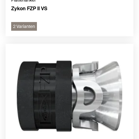
Zykon FZP II VS
2 Varianten