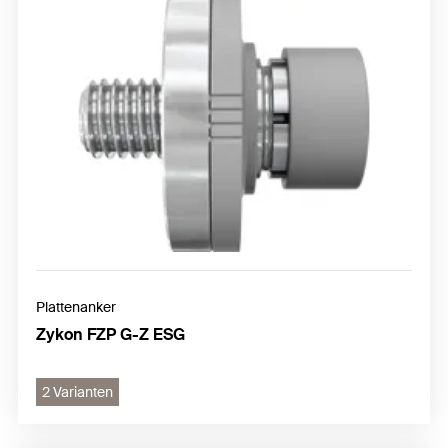
Plattenanker
Zykon FZP G-Z ESG
2 Varianten