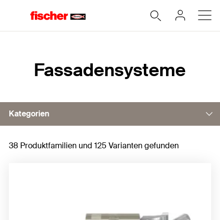
Home
Fassadensysteme
Kategorien
38 Produktfamilien und 125 Varianten gefunden
Hinterschnittanker FZP II
Maschinentechnik und Bohrer
Montagezubehör Unterkonstruktion