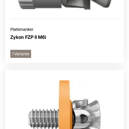
Plattenanker
Zykon FZP II M6i
1 Variante