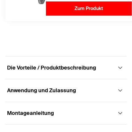
Zum Produkt
Die Vorteile / Produktbeschreibung
Anwendung und Zulassung
Universelles Aluminiumprofil für
Photovoltaikanlagen auf Steil- und
Flachdächern.
Montageanleitung
Anwendungen
Vorteile