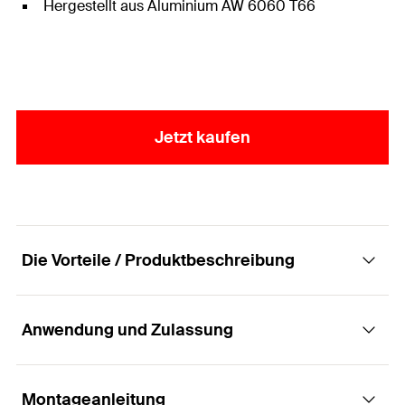
Hergestellt aus Aluminium AW 6060 T66
Jetzt kaufen
Die Vorteile / Produktbeschreibung
Anwendung und Zulassung
Unmontierte Endklemme MF für PV-Paneele
Vorteile
Montageanleitung