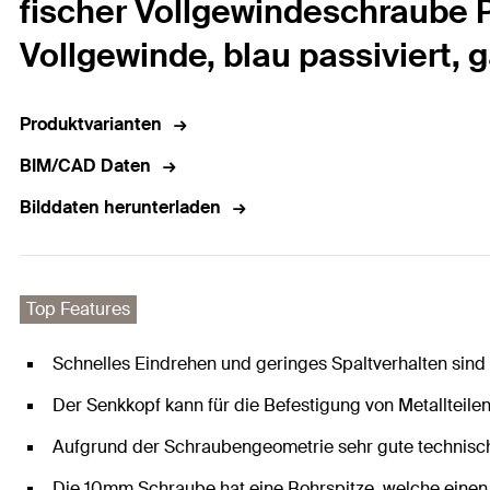
fischer Vollgewindeschraube P
Vollgewinde, blau passiviert, 
Produktvarianten
BIM/CAD Daten
Bilddaten herunterladen
Top Features
Schnelles Eindrehen und geringes Spaltverhalten sind
Der Senkkopf kann für die Befestigung von Metallteil
Aufgrund der Schraubengeometrie sehr gute technisc
Die 10mm Schraube hat eine Bohrspitze, welche einen V