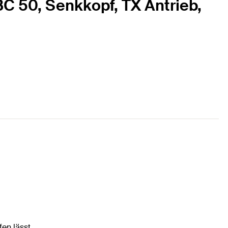
BC 50, Senkkopf, TX Antrieb,
en lässt.