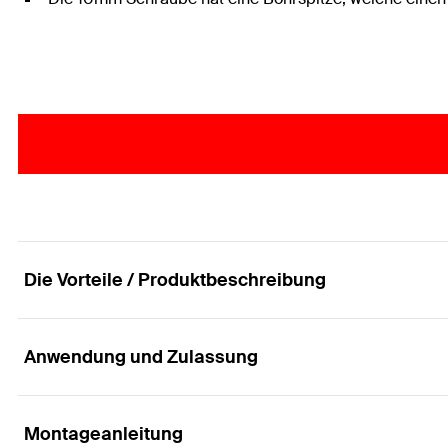
Die Vorteile / Produktbeschreibung
Anwendung und Zulassung
Für wirtschaftliche Verbindungen von tragenden
Vorteile
Montageanleitung