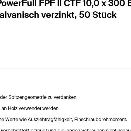
owerFull FPF II CTF 10,0 x 300 
galvanisch verzinkt, 50 Stück
 der Spitzengeometrie zu verdanken.
en an Holz verwendet werden.
he Werte wie Ausziehtragfähigkeit, Einschraubdrehmoment.
orbohreffekt erzeugt und die langen Schrauben nicht verlauf