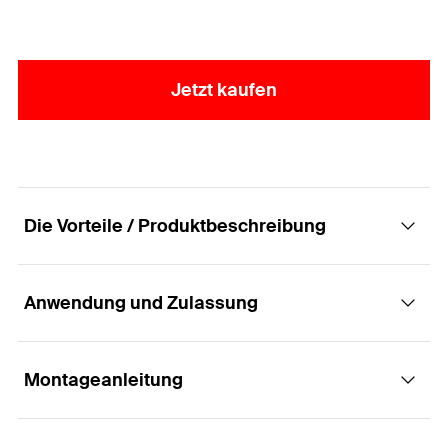
Jetzt kaufen
Die Vorteile / Produktbeschreibung
Anwendung und Zulassung
Die Spanplattenschraube mit Stufensenkkopf,
Innenstern-TX-Aufnahme und Teilgewinde.
Montageanleitung
Anwendungen
Vorteile