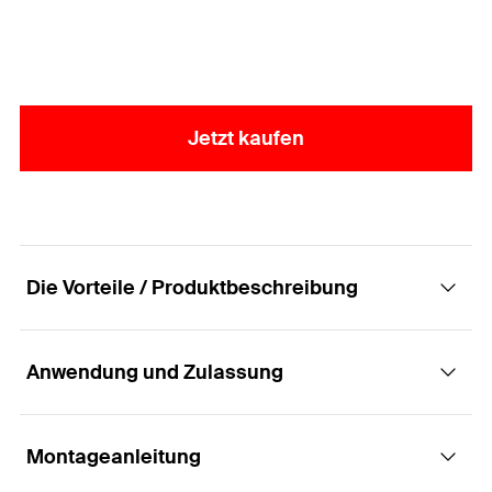
Jetzt kaufen
Die Vorteile / Produktbeschreibung
Anwendung und Zulassung
Komplettes Befestigungsset für Waschtische
und Urinale in Plattenbaustoffe
Montageanleitung
Anwendungen
Vorteile