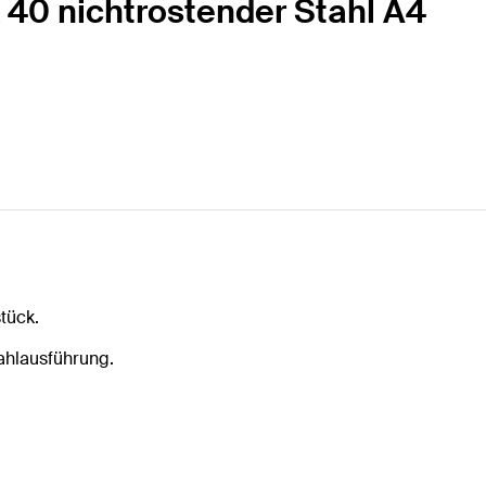
x 40 nichtrostender Stahl A4
tück.
ahlausführung.