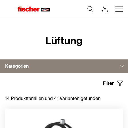
Home
Lüftung
Kategorien
Filter
Rohrschelle
14 Produktfamilien und 41 Varianten gefunden
Abhängeelemente
Flachdach-Installationen
Zubehör