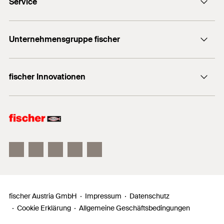
Service
Kontaktformular
Dübelfinder für Heimwerker
+43 (0) 2252 53730-0
Unternehmensgruppe fischer
Export
Händlersuche
fischer Consulting
Informationsmaterial
fischer Innovationen
fischertechnik
Dübelratgeber
fischer FAZ II
fischer DUOLINE
fischer ULTRACUT FBS II
fischer Austria GmbH
Impressum
Datenschutz
Cookie Erklärung
Allgemeine Geschäftsbedingungen