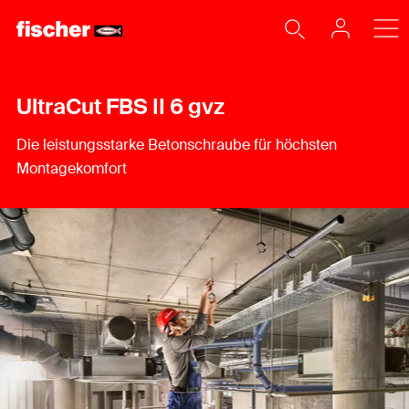
UltraCut FBS II 6 gvz
Die leistungsstarke Betonschraube für höchsten
Montagekomfort