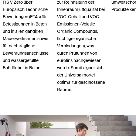
FIS V Zero über
zur Reinhaltung der
umweltscho
Europäisch Technische
Innenraumluftqualität bei
Produkte ke
Bewertungen (ETAs) für
VOC-Gehalt und VOC
Befestigungen in Beton
Emissionen (Volatile
und in allen gängigen
Organic Compounds,
Mauerwerksarten sowie
flüchtige organische
für nachträgliche
Verbindungen), was
Bewehrungsanschlüsse
durch Prüfungen von
und wassergefüllte
eurofins nachgewiesen
Bohrlöcher in Beton
wurde. Somit eignet sich
der Universalmörtel
optimal für geschlossene
Räume.