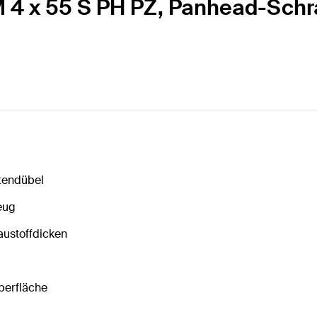
 4 x 55 S PH PZ, Panhead-Schr
ttendübel
eug
austoffdicken
berfläche