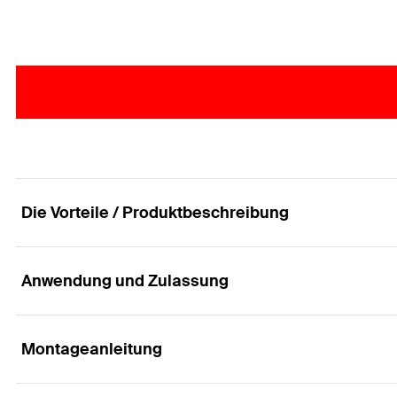
Die Vorteile / Produktbeschreibung
Anwendung und Zulassung
Ein Plattendübel für alle gängigen Baustoffdicke
Vorteile
Montageanleitung
Anwendungen