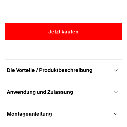
Jetzt kaufen
Die Vorteile / Produktbeschreibung
Anwendung und Zulassung
Die Ringmutter für alle Dübel mit
Gewindebolzen.
Montageanleitung
Anwendungen
Vorteile