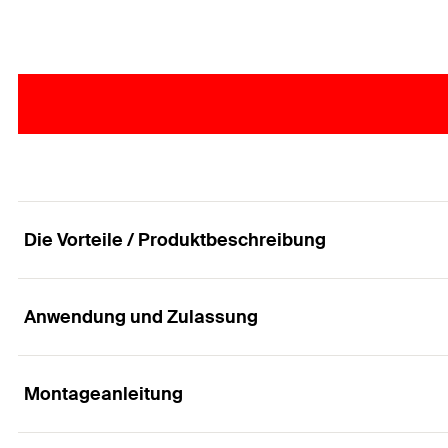
Die Vorteile / Produktbeschreibung
Anwendung und Zulassung
Die praktische Steck-Leitungsschlaufe für leicht
Vorteile
Montageanleitung
Anwendungen