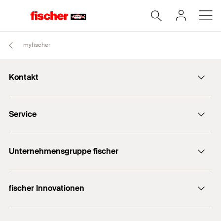
myfischer
Kontakt
office@fischer.at
Service
Kontaktformular
Dübelfinder für Heimwerker
+43 (0) 2252 53730-0
Unternehmensgruppe fischer
Export
Händlersuche
fischer Consulting
Informationsmaterial
fischer Innovationen
fischertechnik
Dübelratgeber