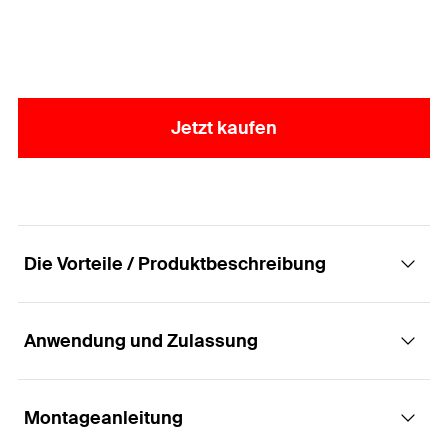
Jetzt kaufen
Die Vorteile / Produktbeschreibung
Anwendung und Zulassung
Die Spanplattenschraube mit Senkkopf,
Innenstern-TX-Aufnahme und Teilgewinde.
Montageanleitung
Anwendungen
Vorteile