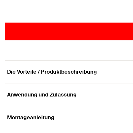
Die Vorteile / Produktbeschreibung
Anwendung und Zulassung
Die Spanplattenschrauben ClassicFast FCF II CTP
Vorteile
Montageanleitung
Anwendungen